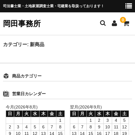
司法書士業・土地家屋調査士業・宅建業を取扱っております！
0
岡田事務所
ホーム
カテゴリー:
新商品
事務所概要
メンバー
商品カテゴリー
お問い合わせ
営業日カレンダー
今月(2026年8月)
翌月(2026年9月)
日
月
火
水
木
金
土
日
月
火
水
木
金
土
1
1
2
3
4
5
2
3
4
5
6
7
8
6
7
8
9
10
11
12
9
10
11
12
13
14
15
13
14
15
16
17
18
19